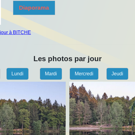
Diaporama
éjour à BITCHE
Les photos par jour
Lundi
Mardi
Mercredi
Jeudi