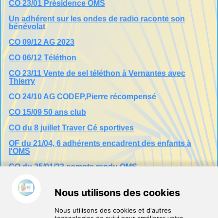
CO 23/01 Présidence OMS
Un adhérent sur les ondes de radio raconte son
bénévolat
CO 09/12 AG 2023
CO 06/12 Téléthon
CO 23/11 Vente de sel téléthon à Vernantes avec
Thierry
CO 24/10 AG CODEP,Pierre récompensé
CO 15/09 50 ans club
CO du 8 juillet Traver Cé sportives
OF du 21/04, 6 adhérents encadrent des enfants à
l'OMS
CO du 25/01/23 compte rendu OMS
OF du 18/01/23 Compte rendu OMS
CO 04/01 AG de décembre
CO 19/12 Bilan téléthon 2400€ pour la gabelle