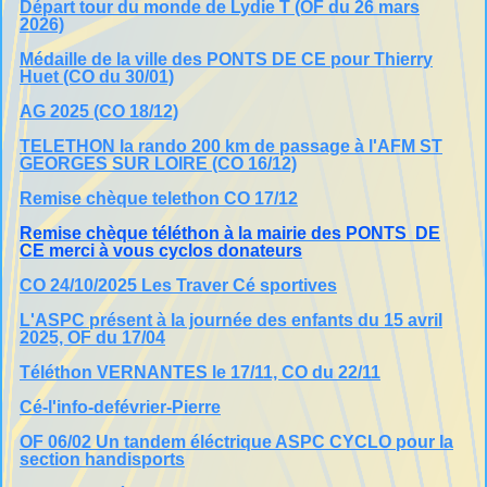
Départ tour du monde de Lydie T (OF du 26 mars
2026)
Médaille de la ville des PONTS DE CE pour Thierry
Huet (CO du 30/01)
AG 2025 (CO 18/12)
TELETHON la rando 200 km de passage à l'AFM ST
GEORGES SUR LOIRE (CO 16/12)
Remise chèque telethon CO 17/12
Remise chèque téléthon à la mairie des PONTS DE
CE merci à vous cyclos donateurs
CO 24/10/2025 Les Traver Cé sportives
L'ASPC présent à la journée des enfants du 15 avril
2025, OF du 17/04
Téléthon VERNANTES le 17/11, CO du 22/11
Cé-l'info-defévrier-Pierre
OF 06/02 Un tandem éléctrique ASPC CYCLO pour la
section handisports