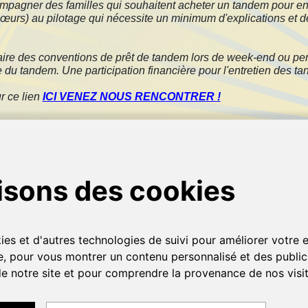
ompagner des familles qui souhaitent acheter un tandem pour en
et sœurs) au pilotage qui nécessite un minimum d'explications e
 faire des conventions de prêt de tandem lors de week-end ou p
ique du tandem. Une participation financière pour l'entretien des
r ce lien
ICI VENEZ NOUS RENCONTRER !
Contact :
Joël TIJOU
Handisport Angers
Responsable de la section tandem
Téléphone : 06 84 65 82 78
Mail : tijoujoel@orange.fr