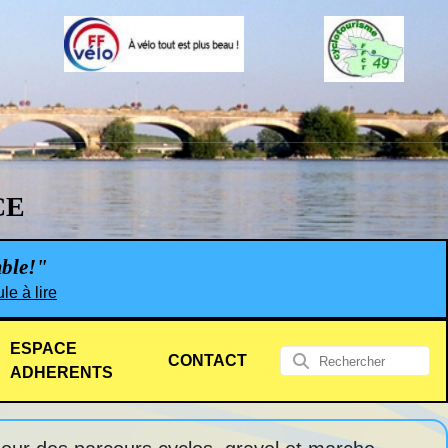
CE
mble!"
le à lire
ESPACE
CONTACT
ADHERENTS