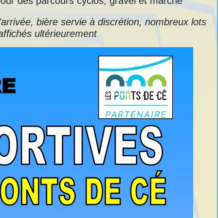
our des parcours cyclos, gravel et marche
'arrivée, bière servie à discrétion, nombreux lots
affichés ultérieurement