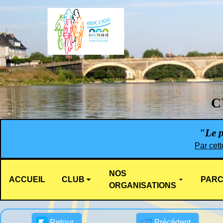
C
"Le pl
Par cett
NOS
ACCUEIL
CLUB
PARC
ORGANISATIONS
Retour
Précédent