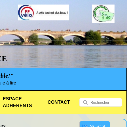
CE
mble!"
le à lire
ESPACE
CONTACT
ADHERENTS
Suivant
023